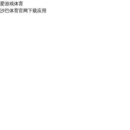
爱游戏体育
沙巴体育官网下载应用