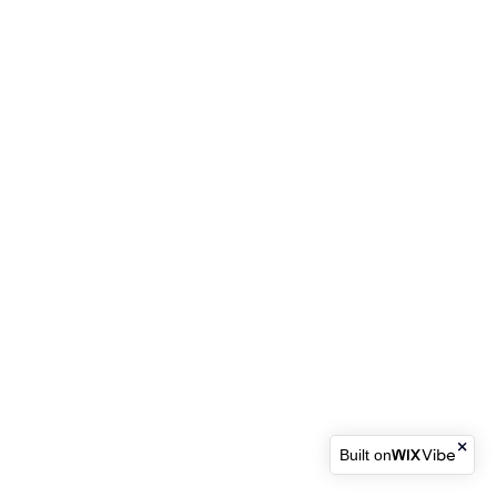
Built on