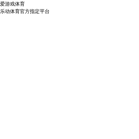
爱游戏体育
乐动体育官方指定平台