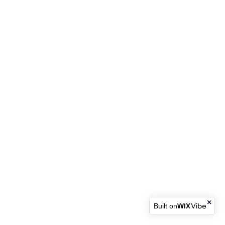
Built on