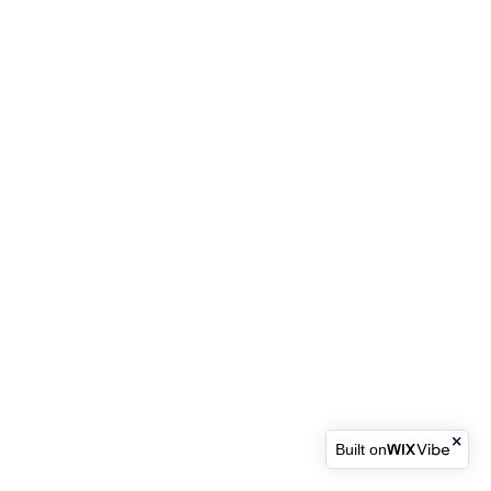
Built on