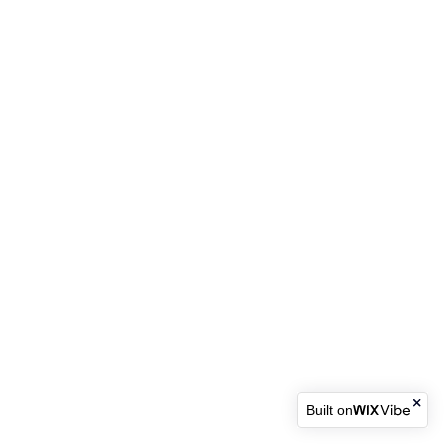
Built on