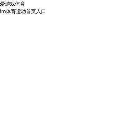
爱游戏体育
im体育运动首页入口