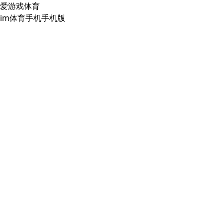
爱游戏体育
im体育手机手机版