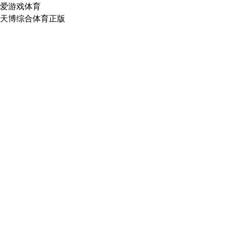
爱游戏体育
天博综合体育正版