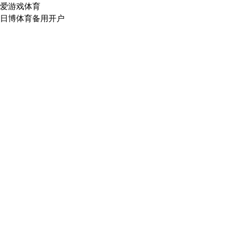
爱游戏体育
日博体育备用开户