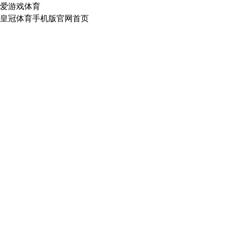
爱游戏体育
皇冠体育手机版官网首页