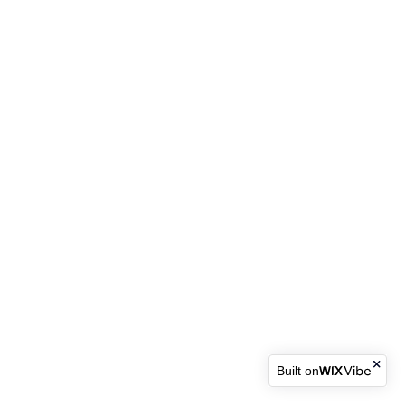
Built on