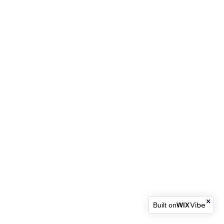
Built on