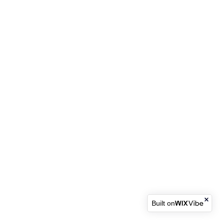
Built on