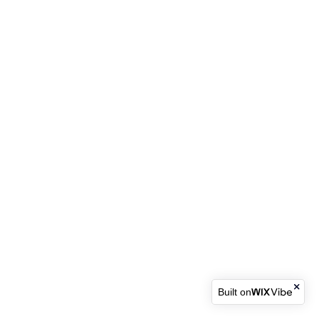
Built on