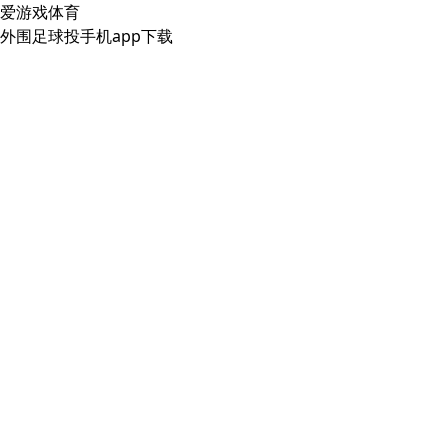
爱游戏体育
外围足球投手机app下载