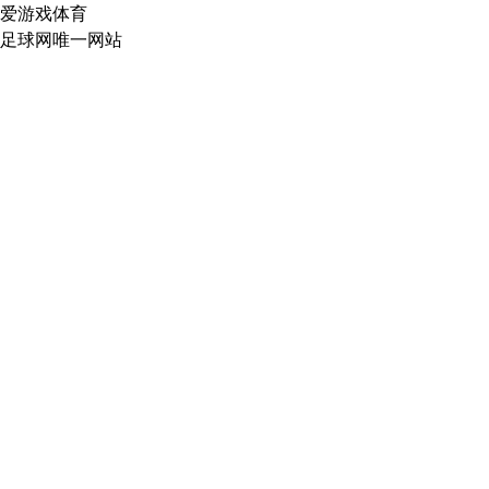
爱游戏体育
足球网唯一网站