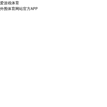
爱游戏体育
外围体育网站官方APP