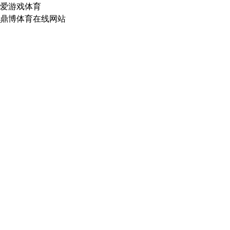
爱游戏体育
鼎博体育在线网站