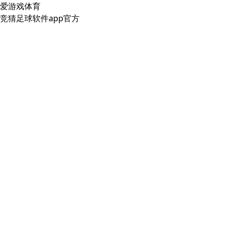
爱游戏体育
竞猜足球软件app官方