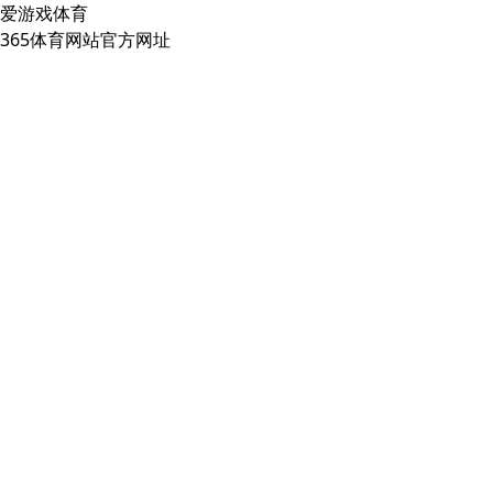
爱游戏体育
365体育网站官方网址