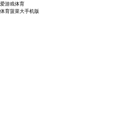
爱游戏体育
体育菠菜大手机版