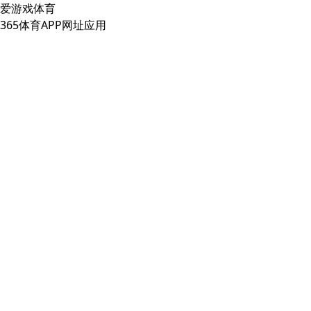
爱游戏体育
365体育APP网址应用