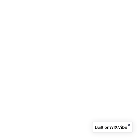
Built on