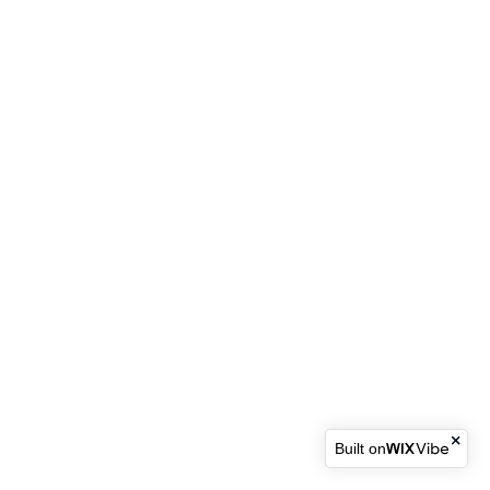
Built on