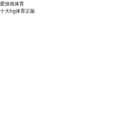
爱游戏体育
十大hg体育正版