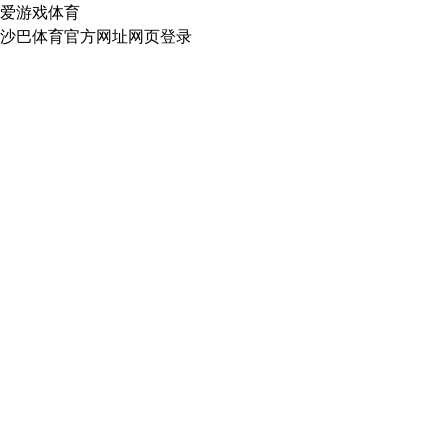
爱游戏体育
沙巴体育官方网址网页登录