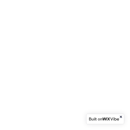
Built on