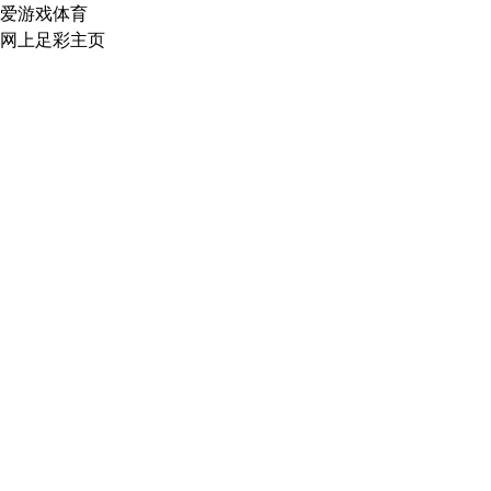
爱游戏体育
网上足彩主页