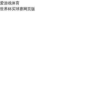
爱游戏体育
世界杯买球赛网页版