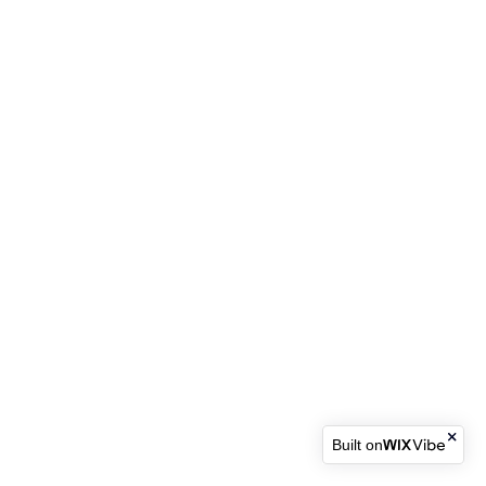
Built on