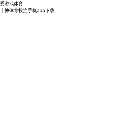
爱游戏体育
十博体育投注手机app下载