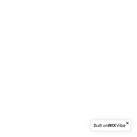
Built on