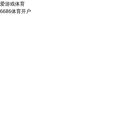
爱游戏体育
6686体育开户