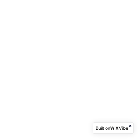
Built on