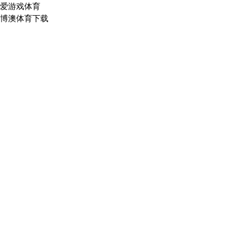
爱游戏体育
博澳体育下载