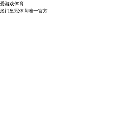
爱游戏体育
澳门皇冠体育唯一官方