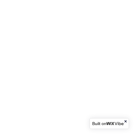
Built on