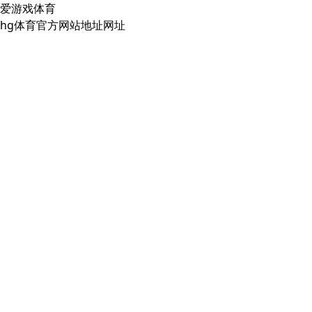
爱游戏体育
hg体育官方网站地址网址