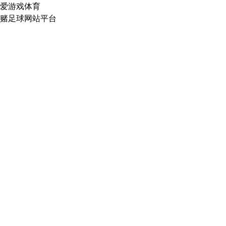
爱游戏体育
赌足球网站平台