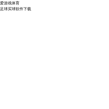
爱游戏体育
足球买球软件下载