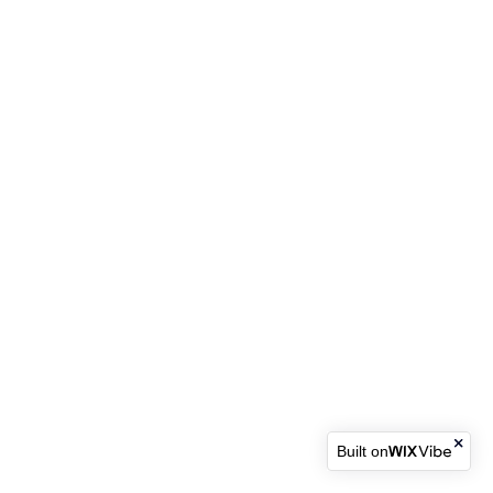
Built on