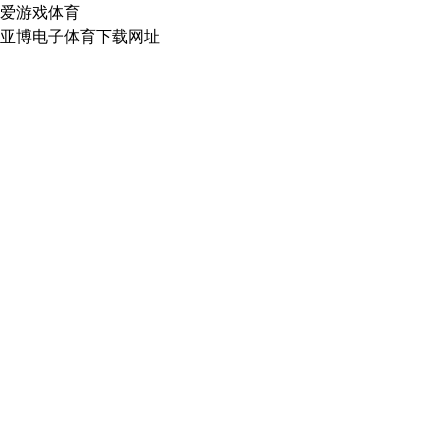
爱游戏体育
亚博电子体育下载网址