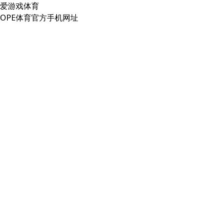
爱游戏体育
OPE体育官方手机网址