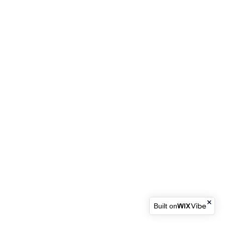
Built on