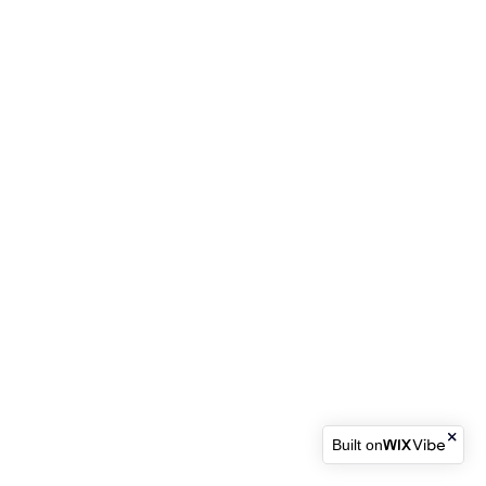
Built on