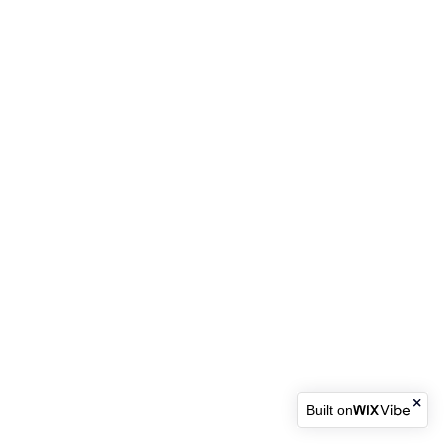
Built on